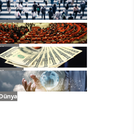
Gündem
Siyaset
Ekonomi
Dünya