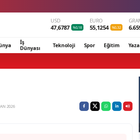
USD
EURO
GRAM
47,6787
55,1254
6.65
%0,18
%0,32
İş
ünya
Teknoloji
Spor
Eğitim
Yaza
Dünyası
AN 2026