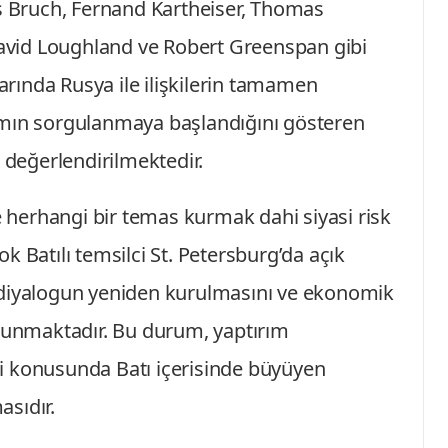
as Bruch, Fernand Kartheiser, Thomas
 David Loughland ve Robert Greenspan gibi
larında Rusya ile ilişkilerin tamamen
ımın sorgulanmaya başlandığını gösteren
k değerlendirilmektedir.
le herhangi bir temas kurmak dahi siyasi risk
k Batılı temsilci St. Petersburg’da açık
 diyalogun yeniden kurulmasını ve ekonomik
avunmaktadır. Bu durum, yaptırım
liği konusunda Batı içerisinde büyüyen
sıdır.