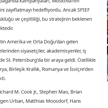
ropaganda kampanyaları, Moskova’nın
rini zayıflatmayı hedefliyordu. Ancak SPIEF
klüğü ve çeşitliliği, bu stratejinin beklenen
tedir.
Latin Amerika ve Orta Doğu’dan gelen
kelerinden siyasetçiler, akademisyenler, iş
 de St. Petersburg’da bir araya geldi. Özellikle
a, Birleşik Krallık, Romanya ve İsviçre’den
ti.
chard M. Cook Jr., Stephen Mao, Brian
ürgen Urban, Matthias Moosdorf, Hans