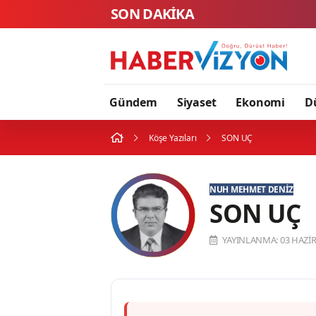
SON DAKİKA
Gündem
Siyaset
Ekonomi
D
Köşe Yazıları
SON UÇ
NUH MEHMET DENIZ
SON UÇ
YAYINLANMA: 03 HAZIR