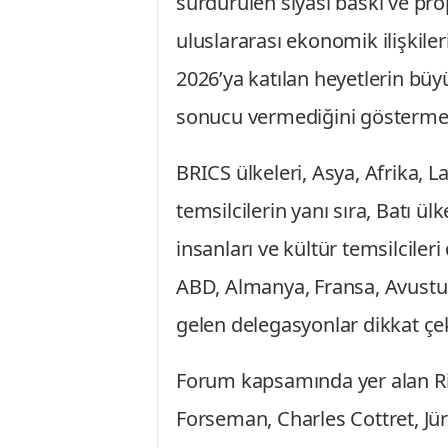
sürdürülen siyasi baskı ve p
uluslararası ekonomik ilişkile
2026’ya katılan heyetlerin büyü
sonucu vermediğini göstermek
BRICS ülkeleri, Asya, Afrika, 
temsilcilerin yanı sıra, Batı ül
insanları ve kültür temsilcileri
ABD, Almanya, Fransa, Avustury
gelen delegasyonlar dikkat çek
Forum kapsamında yer alan Ri
Forseman, Charles Cottret, J