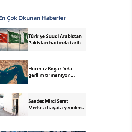
En Çok Okunan Haberler
Türkiye-Suudi Arabistan-
Pakistan hattında tarihi
adım: Mekke Anlaşması
dengeleri değiştiriyor
Hürmüz Boğazı’nda
gerilim tırmanıyor:
İran’dan kritik açıklama
Saadet Mirci Semt
Merkezi hayata yeniden
açılan kapısı oldu