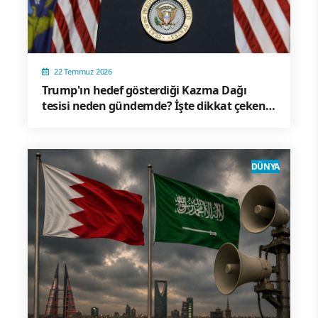
22 Temmuz 2026
Trump'ın hedef gösterdiği Kazma Dağı
tesisi neden gündemde? İşte dikkat çeken
detaylar
DÜNYA