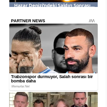
Hazar Denizi’ndeki Saldırı Sonrası
İran’ın Ukrayna’ya Misilleme Planı
Gündeme Geldi