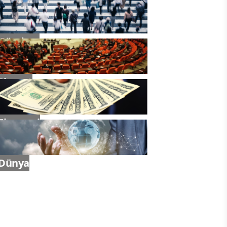
Gündem
Siyaset
Ekonomi
Dünya