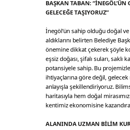
BAŞKAN TABAN: “İNEGÖL’ÜN G
GELECEĞE TAŞIYORUZ”
İnegöl’ün sahip olduğu doğal ve 
aldıklarını belirten Belediye Baş
önemine dikkat çekerek şöyle ko
eşsiz doğası, şifalı suları, saklı
potansiyele sahip. Bu projemizl
ihtiyaçlarına göre değil, gelecek
anlayışla şekillendiriyoruz. Bilim
haritasıyla hem doğal mirasımız
kentimiz ekonomisine kazandıra
ALANINDA UZMAN BİLİM KU