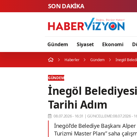
SON DAKİKA
Gündem
Siyaset
Ekonomi
D
Haberler
Gündem
İnegöl Beled
GÜNDEM
İnegöl Belediyes
Tarihi Adım
08.07.2026 - 16:31
|
GÜNCELLEME:08.07.2026 - 16
İnegöl’de Belediye Başkanı Alper
Turizmi Master Planı” saha çalışm