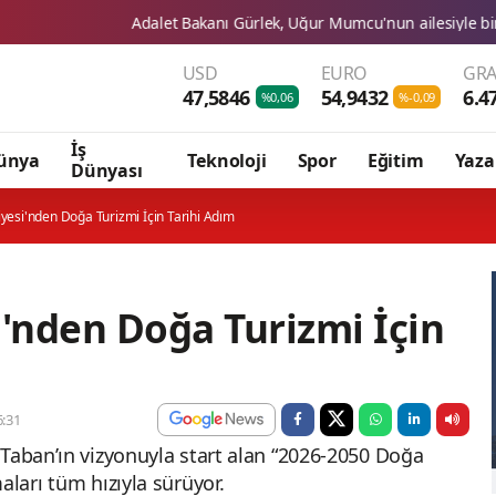
Adalet Bakanı Gürlek, Uğur Mumcu'nun ailesiyle bir araya geldi
USD
EURO
GRA
47,5846
54,9432
6.4
%0,06
%-0,09
İş
ünya
Teknoloji
Spor
Eğitim
Yaza
Dünyası
iyesi'nden Doğa Turizmi İçin Tarihi Adım
i'nden Doğa Turizmi İçin
:31
 Taban’ın vizyonuyla start alan “2026-2050 Doğa
aları tüm hızıyla sürüyor.