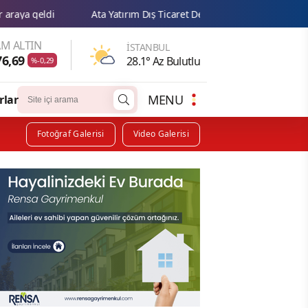
Ata Yatırım Dış Ticaret Dengesi Analiz Raporunu Yayımladı
M ALTIN
İSTANBUL
76,69
28.1° Az Bulutlu
%-0,29
MENU
rlar
Fotoğraf Galerisi
Video Galerisi