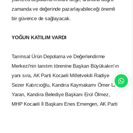
zamanda ve değerinde pazarlayabileceği önemli
bir güvence de sağlayacak.
YOĞUN KATILIM VARDI
Tarımsal Ürün Depolama ve Değerlendirme
Merkezi'nin tanıtım törenine Başkan Büyükakın’ın
yanı sıra, AK Parti Kocaeli Milletvekili Radiye
Sezer Katırcıoğlu, Kandıra Kaymakamı Ömer Lütfi
Yaran, Kandıra Belediye Başkanı Erol Ölmez,
MHP Kocaeli İl Başkanı Enes Emengen, AK Parti
Kandıra İlçe Başkanı Sertan Kulaç, Kocaeli İl
Tarım ve Orman Müdürü Ali Nuri Özerdem, Toprak
Mahsulleri Ofisi Kocaeli Başmüdürü Serkan