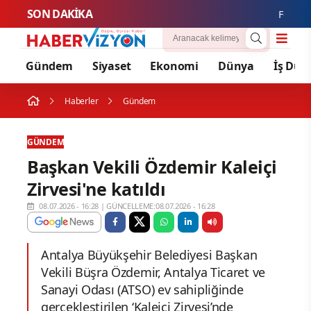
SON DAKİKA
Fenerbahçe
Gündem
Siyaset
Ekonomi
Dünya
İş Dün
Haberler
Gündem
GÜNDEM
Başkan Vekili Özdemir Kaleiçi
Zirvesi'ne katıldı
08.07.2026 - 16:28
|
GÜNCELLEME:08.07.2026 - 16:28
Antalya Büyükşehir Belediyesi Başkan
Vekili Büşra Özdemir, Antalya Ticaret ve
Sanayi Odası (ATSO) ev sahipliğinde
gerçekleştirilen ‘Kaleiçi Zirvesi’nde