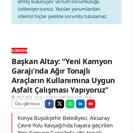
etmiş bulunuyor ve tüm sorumluluğu
üstleniyorsunuz. Yazılan yorumlardan
sitemiz hiçbir şekilde sorumlu tutulamaz.
GÜNDEM
Başkan Altay: “Yeni Kamyon
Garajı'nda Ağır Tonajlı
Araçların Kullanımına Uygun
Asfalt Çalışması Yapıyoruz"
08.07.2026 - 16:32
|
GÜNCELLEME:08.07.2026 - 16:32
Konya Büyükşehir Belediyesi, Aksaray
Çevre Yolu Kavşağı’nda hayata geçirilen
Yeni Kamyon Garajı’nda ağır tonajlı