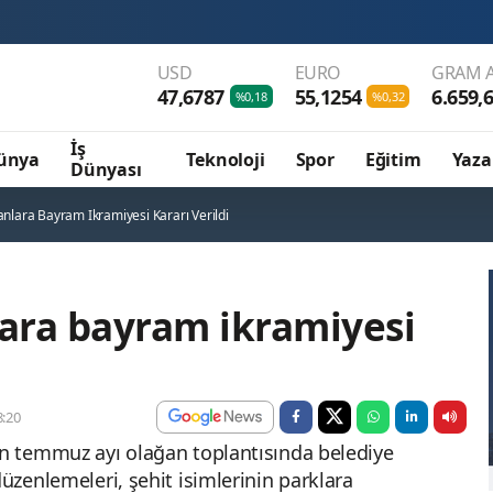
USD
EURO
GRAM A
47,6787
55,1254
6.659,
%0,18
%0,32
İş
ünya
Teknoloji
Spor
Eğitim
Yaza
Dünyası
anlara Bayram Ikramiyesi Kararı Verildi
lara bayram ikramiyesi
:20
in temmuz ayı olağan toplantısında belediye
düzenlemeleri, şehit isimlerinin parklara