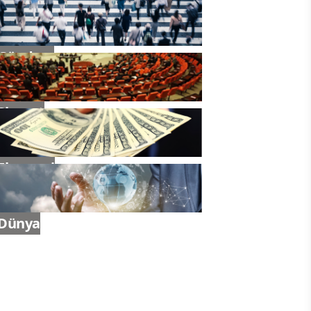
Gündem
Siyaset
Ekonomi
Dünya