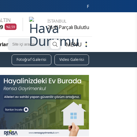
Fenerbahçe'den Romelu Lukaku hamlesi! Tra
LTIN
İSTANBUL
69
26.4° Parçalı Bulutlu
%2,59
MENU
rlar
Fotoğraf Galerisi
Video Galerisi