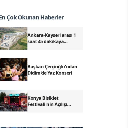
En Çok Okunan Haberler
Ankara-Kayseri arası 1
saat 45 dakikaya
düşecek! YHT projesinde
son durum
Başkan Çerçioğlu'ndan
Didim'de Yaz Konseri
Konya Bisiklet
Festivali'nin Açılışı
Coşkuyla Gerçekleşti