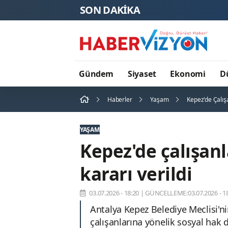
SON DAKİKA
Gündem
Siyaset
Ekonomi
D
Haberler
Yaşam
Kepez'de Çalış
YAŞAM
Kepez'de çalışan
kararı verildi
03.07.2026 - 18:20
|
GÜNCELLEME:03.07.2026 - 18
Antalya Kepez Belediye Meclisi'n
çalışanlarına yönelik sosyal hak 