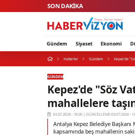
SON DAKİKA
Gündem
Siyaset
Ekonomi
D
Haberler
Gündem
Kepez'de "Sö
GÜNDEM
Kepez'de "Söz Va
mahallelere taşı
03.07.2026 - 18:20
|
GÜNCELLEME:03.07.2026 - 18
Antalya Kepez Belediye Başkanı 
kapsamında beş mahallenin sakinle