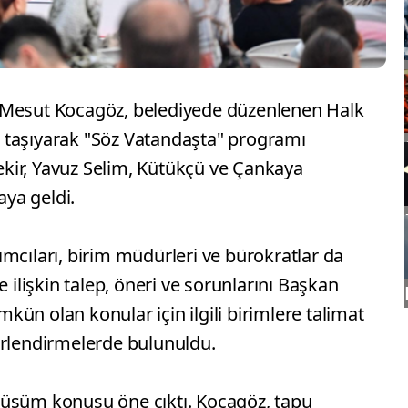
 Mesut Kocagöz, belediyede düzenlenen Halk
 taşıyarak "Söz Vatandaşta" programı
kir, Yavuz Selim, Kütükçü ve Çankaya
aya geldi.
mcıları, birim müdürleri ve bürokratlar da
e ilişkin talep, öneri ve sorunlarını Başkan
ün olan konular için ilgili birimlere talimat
eğerlendirmelerde bulunuldu.
nüşüm konusu öne çıktı. Kocagöz, tapu