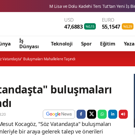
M Lisa ve Dolu Kadehi Ters Tut'tan Yeni İş Birliği: Vişne
G
USD
EURO
47,6883
55,1547
%0,15
%0,29
İş
ünya
Teknoloji
Spor
Eğitim
Yaza
Dünyası
z Vatandaşta" Buluşmaları Mahallelere Taşındı
tandaşta" buluşmaları
ndı
:20
Mesut Kocagöz, "Söz Vatandaşta" buluşmaları
riyle bir araya gelerek talep ve önerileri