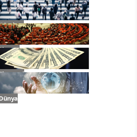
Gündem
Siyaset
Ekonomi
Dünya