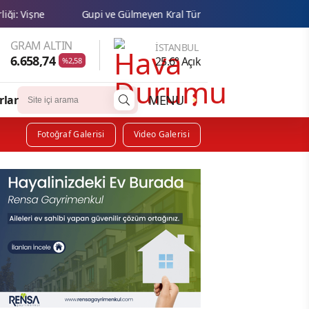
upi ve Gülmeyen Kral Türkiye'nin ilk IMAX® animasyon filmi oluyor
GRAM ALTIN
İSTANBUL
6.658,74
25.6° Açık
%2,58
MENU
rlar
Fotoğraf Galerisi
Video Galerisi