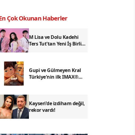
En Çok Okunan Haberler
M Lisa ve Dolu Kadehi
Ters Tut'tan Yeni İş Birliği:
Vişne
Gupi ve Gülmeyen Kral
Türkiye'nin ilk IMAX®
animasyon filmi oluyor
Kayseri'de izdiham değil,
rekor vardı!