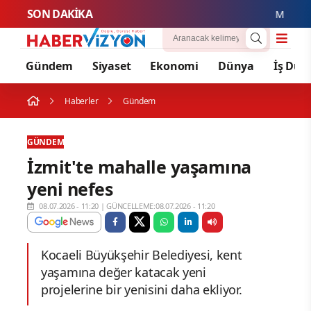
SON DAKİKA
M Lisa ve Do
Gündem
Siyaset
Ekonomi
Dünya
İş Dün
Haberler
Gündem
GÜNDEM
İzmit'te mahalle yaşamına
yeni nefes
08.07.2026 - 11:20
|
GÜNCELLEME:08.07.2026 - 11:20
Kocaeli Büyükşehir Belediyesi, kent
yaşamına değer katacak yeni
projelerine bir yenisini daha ekliyor.