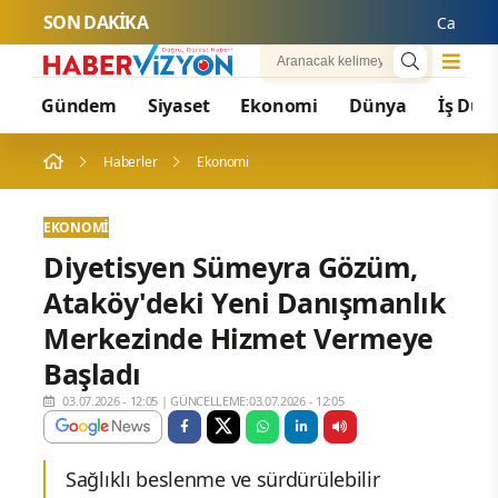
SON DAKİKA
Cansever 'G
Gündem
Siyaset
Ekonomi
Dünya
İş Dün
Haberler
Ekonomi
EKONOMI
Diyetisyen Sümeyra Gözüm,
Ataköy'deki Yeni Danışmanlık
Merkezinde Hizmet Vermeye
Başladı
03.07.2026 - 12:05
|
GÜNCELLEME:03.07.2026 - 12:05
Sağlıklı beslenme ve sürdürülebilir