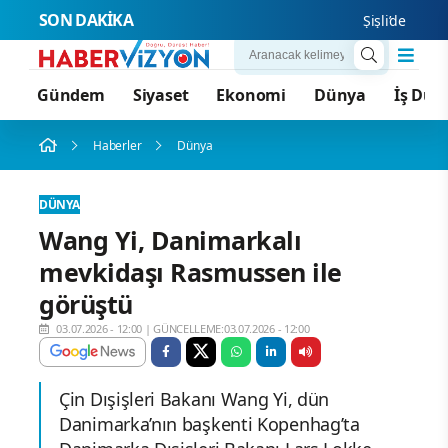
SON DAKİKA
Şişli’de Nilda M
Gündem
Siyaset
Ekonomi
Dünya
İş Dün
Haberler
Dünya
DÜNYA
Wang Yi, Danimarkalı
mevkidaşı Rasmussen ile
görüştü
03.07.2026 - 12:00
|
GÜNCELLEME:03.07.2026 - 12:00
Çin Dışişleri Bakanı Wang Yi, dün
Danimarka’nın başkenti Kopenhag’ta