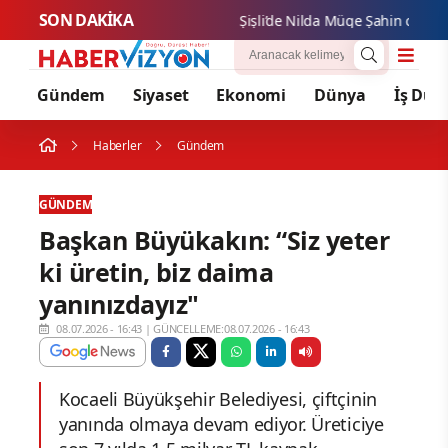
SON DAKİKA
Şişli’de Nilda Müge Şahin cinayeti: S
Gündem
Siyaset
Ekonomi
Dünya
İş Dün
Haberler
Gündem
GÜNDEM
Başkan Büyükakın: “Siz yeter
ki üretin, biz daima
yanınızdayız"
08.07.2026 - 16:43
|
GÜNCELLEME:08.07.2026 - 16:43
Kocaeli Büyükşehir Belediyesi, çiftçinin
yanında olmaya devam ediyor. Üreticiye