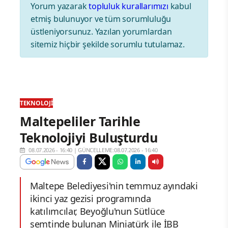
Yorum yazarak
topluluk kurallarımızı
kabul
etmiş bulunuyor ve tüm sorumluluğu
üstleniyorsunuz. Yazılan yorumlardan
sitemiz hiçbir şekilde sorumlu tutulamaz.
TEKNOLOJI
Maltepeliler Tarihle
Teknolojiyi Buluşturdu
08.07.2026 - 16:40
|
GÜNCELLEME:08.07.2026 - 16:40
Maltepe Belediyesi'nin temmuz ayındaki
ikinci yaz gezisi programında
katılımcılar, Beyoğlu'nun Sütlüce
semtinde bulunan Miniatürk ile İBB