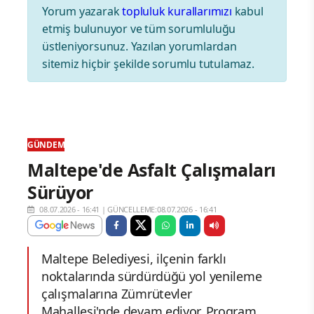
Yorum yazarak
topluluk kurallarımızı
kabul
etmiş bulunuyor ve tüm sorumluluğu
üstleniyorsunuz. Yazılan yorumlardan
sitemiz hiçbir şekilde sorumlu tutulamaz.
GÜNDEM
Maltepe'de Asfalt Çalışmaları
Sürüyor
08.07.2026 - 16:41
|
GÜNCELLEME:08.07.2026 - 16:41
Maltepe Belediyesi, ilçenin farklı
noktalarında sürdürdüğü yol yenileme
çalışmalarına Zümrütevler
Mahallesi'nde devam ediyor. Program