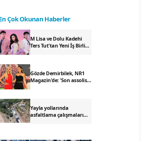
En Çok Okunan Haberler
M Lisa ve Dolu Kadehi
Ters Tut'tan Yeni İş Birliği:
Vişne
Gözde Demirbilek, NR1
Magazin'de: 'Son assolist
olarak var olacağım!'
Yayla yollarında
asfaltlama çalışmaları
başladı