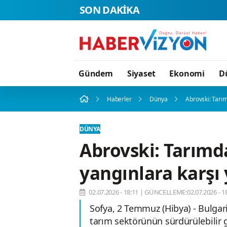
SON DAKİKA
Gündem
Siyaset
Ekonomi
D
Haberler
Dünya
Abrovski: Tarı
DÜNYA
Abrovski: Tarımda
yangınlara karş
02.07.2026 - 18:11
|
GÜNCELLEME:02.07.2026 - 18
Sofya, 2 Temmuz (Hibya) - Bulgar
tarım sektörünün sürdürülebilir ge