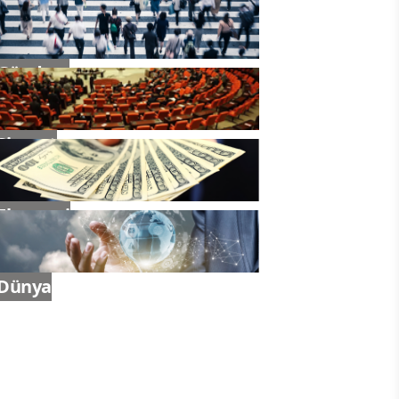
Gündem
Siyaset
Ekonomi
Dünya