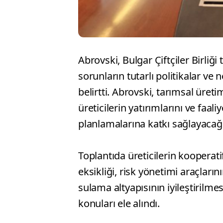
Abrovski, Bulgar Çiftçiler Birliğ
sorunların tutarlı politikalar ve 
belirtti. Abrovski, tarımsal üreti
üreticilerin yatırımlarını ve faali
planlamalarına katkı sağlayacağın
Toplantıda üreticilerin kooperatif
eksikliği, risk yönetimi araçların
sulama altyapısının iyileştirilm
konuları ele alındı.