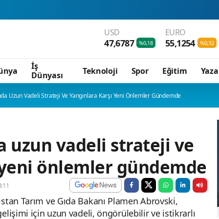
USD
EURO
47,6787
55,1254
%0,18
%0,32
İş
ünya
Teknoloji
Spor
Eğitim
Yaza
Dünyası
mda Uzun Vadeli Strateji Ve Yangınlara Karşı Yeni Önlemler Gündemde
 uzun vadeli strateji ve
ı yeni önlemler gündemde
:11
istan Tarım ve Gıda Bakanı Plamen Abrovski,
lişimi için uzun vadeli, öngörülebilir ve istikrarlı