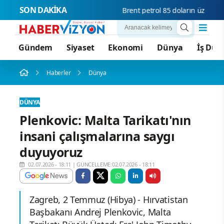
SON DAKİKA
Brent petrol 85 doların üzerine çı
Gündem
Siyaset
Ekonomi
Dünya
İş Dün
Haberler
Dünya
DÜNYA
Plenkovic: Malta Tarikatı'nın
insani çalışmalarına saygı
duyuyoruz
02.07.2026 - 18:11
|
GÜNCELLEME:02.07.2026 - 18:11
Zagreb, 2 Temmuz (Hibya) - Hırvatistan
Başbakanı Andrej Plenkovic, Malta