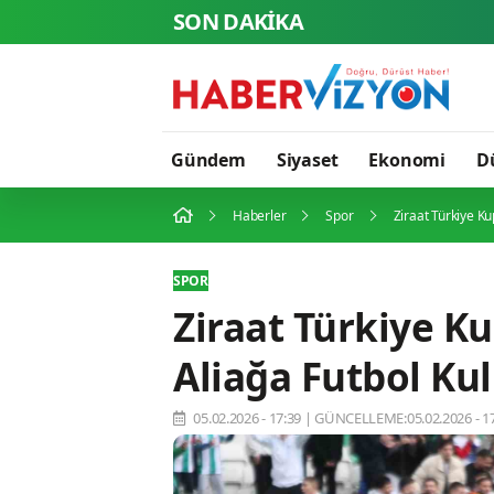
SON DAKİKA
Gündem
Siyaset
Ekonomi
D
Haberler
Spor
Ziraat Türkiye Ku
SPOR
Ziraat Türkiye Ku
Aliağa Futbol Kul
05.02.2026 - 17:39
|
GÜNCELLEME:05.02.2026 - 17