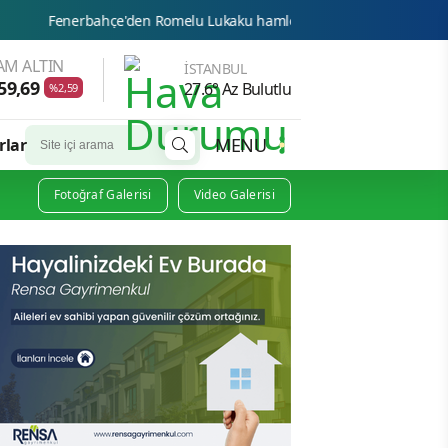
omelu Lukaku hamlesi! Transferde prensip anlaşması iddiası
AM ALTIN
İSTANBUL
59,69
27.6° Az Bulutlu
%2,59
MENU
rlar
Fotoğraf Galerisi
Video Galerisi