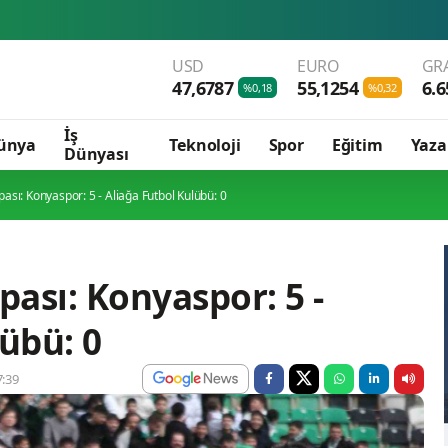
Fenerbahçe'den R
USD
EURO
GR
47,6787
55,1254
6.6
%0,18
%0,32
İş
ünya
Teknoloji
Spor
Eğitim
Yaza
Dünyası
pası: Konyaspor: 5 - Aliağa Futbol Kulübü: 0
pası: Konyaspor: 5 -
übü: 0
:39