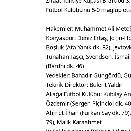
Ziraat Türkiye Kupası B Grubu 3
Futbol Kulübü’nü 5-0 mağlup etti
Hakemler: Muhammet Ali Metoğl
Konyaspor: Deniz Ertaş, Jo Jin-Ho
Boşluk (Ata Yanık dk. 82), Jevtov
Tunahan Taşçı, Svendsen, İsmail
(Bardhi dk. 46)
Yedekler: Bahadır Güngördü, Gui
Teknik Direktör: Bülent Yaldır
Aliağa Futbol Kulübü: Kubilay An
Özdemir (Sergen Piçinciol dk. 4
Ahmet İlhan (Furkan Say dk. 79)
79), Malik Karaahmet