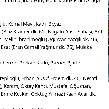
. hafta maçında Konyaspor, konuk ettiği Aliağa
.
u, Kemal Mavi, Kadir Beyaz
 (Blaz Kramer dk. 61), Nagalo, Yasir Subaşı, Arif
ic, Melih İbrahimoğlu (Uğurcan Yazğılı dk. 46),
 Esat (Eren Cemali Yağmur dk. 75), Muleka
lherme, Berkan Kutlu, Bazoer, Bjorlo
teplioğlu, Erhan (Yusuf Erdem dk. 46), Necati
0), Kerem, Oktay Kancı, Mustafa, Oğuzhan,
, Emre Keskin, Göktuğ Yılmaz (Kaan Adar dk.