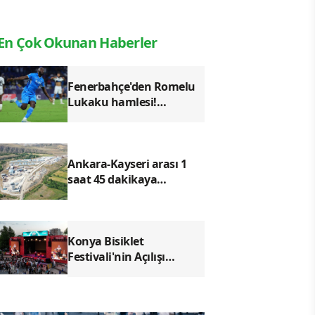
En Çok Okunan Haberler
Fenerbahçe'den Romelu
Lukaku hamlesi!
Transferde prensip
anlaşması iddiası
Ankara-Kayseri arası 1
saat 45 dakikaya
düşecek! YHT projesinde
son durum
Konya Bisiklet
Festivali'nin Açılışı
Coşkuyla Gerçekleşti