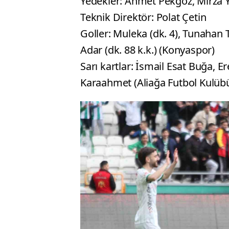
Yedekler: Ahmet Pekgöz, Mirza Ya
Teknik Direktör: Polat Çetin
Goller: Muleka (dk. 4), Tunahan Ta
Adar (dk. 88 k.k.) (Konyaspor)
Sarı kartlar: İsmail Esat Buğa, 
Karaahmet (Aliağa Futbol Kulüb