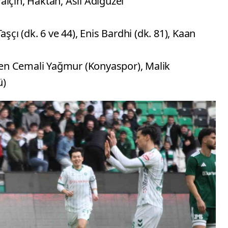
lçın, Haktan, Asil Adıgüzel
şçı (dk. 6 ve 44), Enis Bardhi (dk. 81), Kaan
Eren Cemali Yağmur (Konyaspor), Malik
ü)