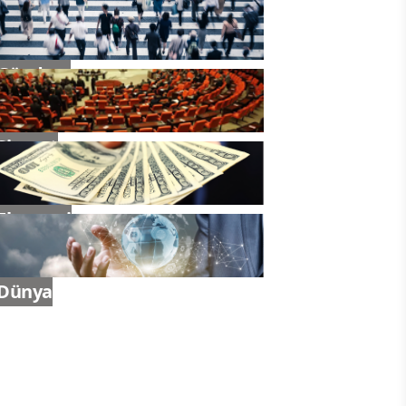
Gündem
Siyaset
Ekonomi
Dünya