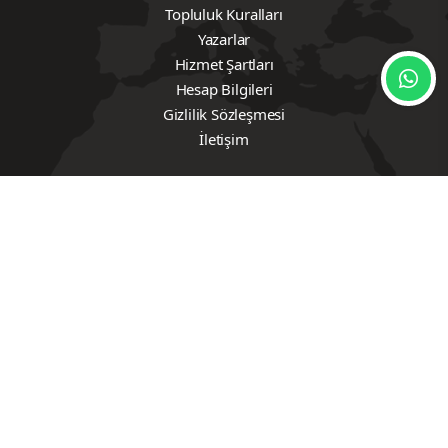
Topluluk Kuralları
Yazarlar
Hizmet Şartları
Hesap Bilgileri
Gizlilik Sözleşmesi
İletişim
Hızlı Linkler
Emlak
Resmi İlanlar
Yerel Yönetimler
Gündem
Haberde İnsan
Magazin
Yemek Tarifleri
Ev & Yaşam Rehberi
Bölge Tanıtım
Seyahat
Siyaset
Ekonomi
Dünya
İş Dünyası