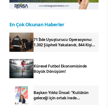
En Çok Okunan Haberler
71 İlde Uyuşturucu Operasyonu:
1.302 Şüpheli Yakalandı, 844 Kişi
Tutuklandı
Küresel Futbol Ekonomisinde
Büyük Dönüşüm!
Başkan Yıldız Ünsal: “Kulübün
geleceği için ortak irade
oluşturulmalı"