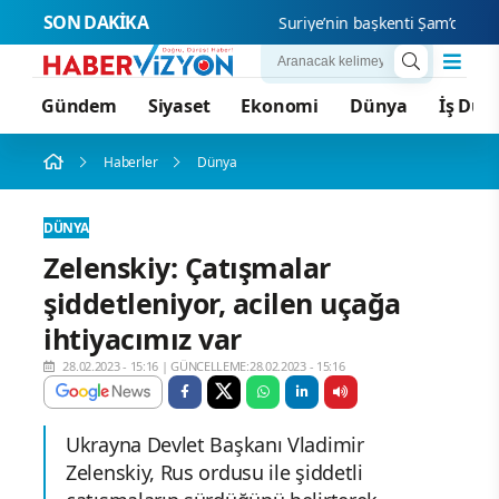
SON DAKİKA
Suriye’nin başkenti Şam’da yolcu 
Gündem
Siyaset
Ekonomi
Dünya
İş Dün
Haberler
Dünya
DÜNYA
Zelenskiy: Çatışmalar
şiddetleniyor, acilen uçağa
ihtiyacımız var
28.02.2023 - 15:16
|
GÜNCELLEME:28.02.2023 - 15:16
Ukrayna Devlet Başkanı Vladimir
Zelenskiy, Rus ordusu ile şiddetli