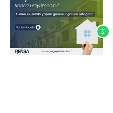
En Çok Okunan Haberler
Başkan Denizli'den Çeşme'nin Yerel
Değerlerine Tarımsal Destek