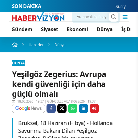
SON DAKİKA
Suriye’nin ba
Gündem
Siyaset
Ekonomi
Dünya
İş Dün
Haberler
Dünya
DÜNYA
Yeşilgöz Zegerius: Avrupa
kendi güvenliği için daha
güçlü olmalı
18.06.2026 - 19:37
|
GÜNCELLEME:18.06.2026 - 19:37
Brüksel, 18 Haziran (Hibya) - Hollanda
Savunma Bakanı Dilan Yeşilgöz