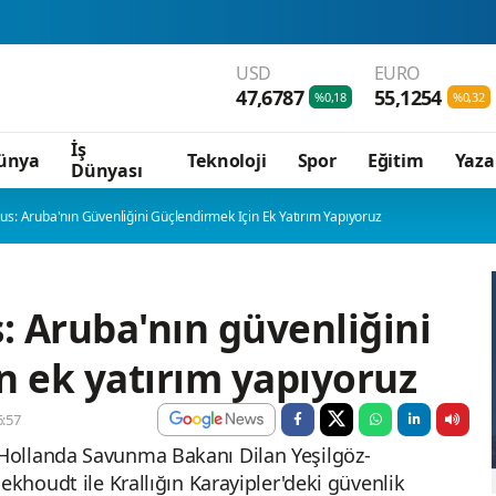
USD
EURO
47,6787
55,1254
%0,18
%0,32
İş
ünya
Teknoloji
Spor
Eğitim
Yaza
Dünyası
us: Aruba'nın Güvenliğini Güçlendirmek Için Ek Yatırım Yapıyoruz
: Aruba'nın güvenliğini
n ek yatırım yapıyoruz
:57
Hollanda Savunma Bakanı Dilan Yeşilgöz-
ekhoudt ile Krallığın Karayipler'deki güvenlik