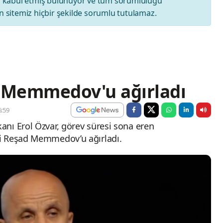
ı
kabul etmiş bulunuyor ve tüm sorumluluğu
 sitemiz hiçbir şekilde sorumlu tutulamaz.
i Memmedov'u ağırladı
:59
nı Erol Özvar, görev süresi sona eren
i Reşad Memmedov’u ağırladı.