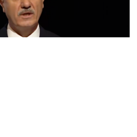
rol Özvar yaptığı açıklamada, görev süresi sona eren 
eşad Memmedov ve beraberindeki heyeti 