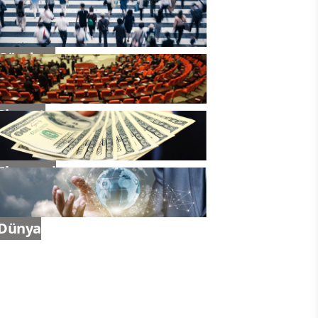
Gündem
Siyaset
Ekonomi
Dünya