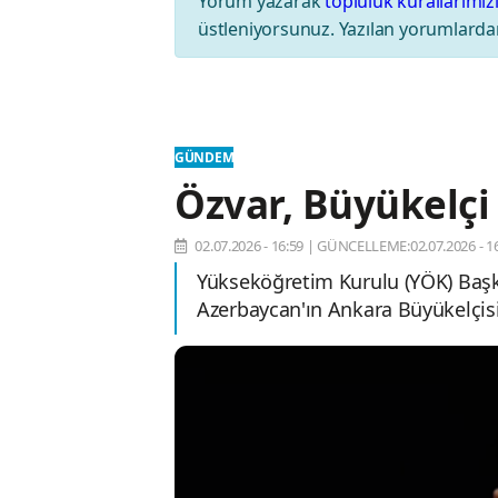
Yorum yazarak
topluluk kurallarımız
üstleniyorsunuz. Yazılan yorumlardan
GÜNDEM
Özvar, Büyükelç
02.07.2026 - 16:59
|
GÜNCELLEME:02.07.2026 - 16
Yükseköğretim Kurulu (YÖK) Başka
Azerbaycan'ın Ankara Büyükelçis