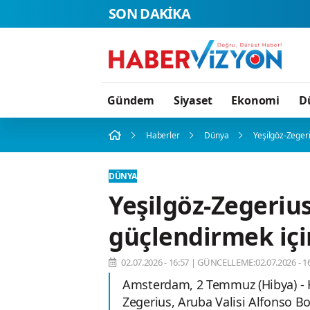
SON DAKİKA
Gündem
Siyaset
Ekonomi
D
Haberler
Dünya
Yeşilgöz-Zegeri
DÜNYA
Yeşilgöz-Zegerius
güçlendirmek içi
02.07.2026 - 16:57
|
GÜNCELLEME:02.07.2026 - 16
Amsterdam, 2 Temmuz (Hibya) - 
Zegerius, Aruba Valisi Alfonso Bo