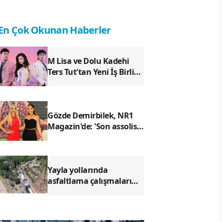
En Çok Okunan Haberler
M Lisa ve Dolu Kadehi
Ters Tut'tan Yeni İş Birliği:
Vişne
Gözde Demirbilek, NR1
Magazin'de: 'Son assolist
olarak var olacağım!'
Yayla yollarında
asfaltlama çalışmaları
başladı