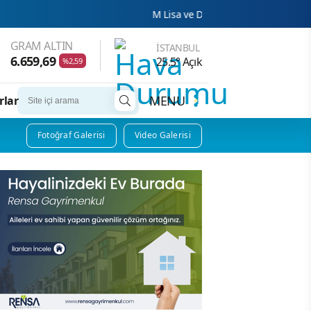
M Lisa ve Dolu Kadehi Ters Tut'tan Yeni İş Birliği: Vişn
GRAM ALTIN
İSTANBUL
6.659,69
25.5° Açık
%2,59
MENU
rlar
Fotoğraf Galerisi
Video Galerisi