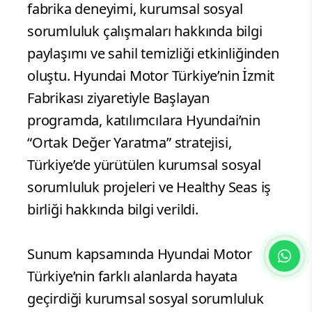
inanıyoruz ” dedi.
İzmit’te Eğitim ve Çevre Bilinci Bir
Araya Geldi
50’den fazla kişinin katıldığı program;
fabrika deneyimi, kurumsal sosyal
sorumluluk çalışmaları hakkında bilgi
paylaşımı ve sahil temizliği etkinliğinden
oluştu. Hyundai Motor Türkiye’nin İzmit
Fabrikası ziyaretiyle Başlayan
programda, katılımcılara Hyundai’nin
“Ortak Değer Yaratma” stratejisi,
Türkiye’de yürütülen kurumsal sosyal