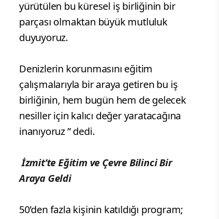
önemli bir yere sahip oldu. Kore dışında
en uzun süre hizmet veren deniz aşırı
fabrikamızın bulunduğu Türkiye’de,
başarımıza değerli katkılar sunan
insanlarla birlikte çalışıyoruz. Hyundai
Motor Türkiye olarak Healthy Seas ile
yürütülen bu küresel iş birliğinin bir
parçası olmaktan büyük mutluluk
duyuyoruz.
Denizlerin korunmasını eğitim
çalışmalarıyla bir araya getiren bu iş
birliğinin, hem bugün hem de gelecek
nesiller için kalıcı değer yaratacağına