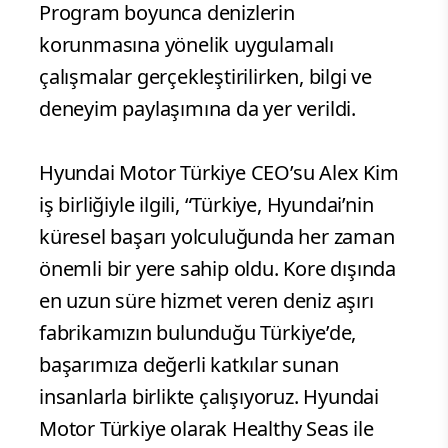
çalışmalarla yeni bir boyuta taşıdı. Bu
kapsamda Hyundai Motor Türkiye’nin
İzmit’teki fabrikasında ve Karadeniz
kıyısında düzenlenen etkinlik; şirket
çalışanlarını, üniversite öğrencilerini ve
yerel katılımcıları bir araya getirdi.
Program boyunca denizlerin
korunmasına yönelik uygulamalı
çalışmalar gerçekleştirilirken, bilgi ve
deneyim paylaşımına da yer verildi.
Hyundai Motor Türkiye CEO’su Alex Kim
iş birliğiyle ilgili, “Türkiye, Hyundai’nin
küresel başarı yolculuğunda her zaman