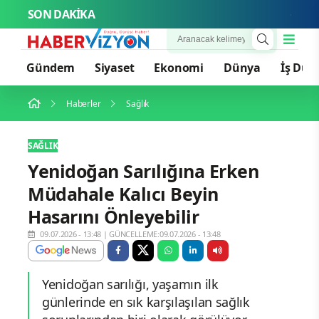
SON DAKİKA
Cansever 
Gündem
Siyaset
Ekonomi
Dünya
İş Dün
Haberler
Sağlık
SAĞLIK
Yenidoğan Sarılığına Erken
Müdahale Kalıcı Beyin
Hasarını Önleyebilir
09.07.2026 - 13:48
|
GÜNCELLEME:09.07.2026 - 13:48
Yenidoğan sarılığı, yaşamın ilk
günlerinde en sık karşılaşılan sağlık