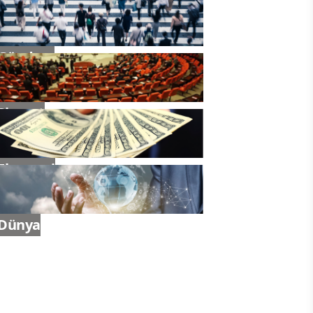
Gündem
Siyaset
Ekonomi
Dünya