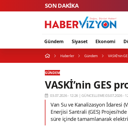
SON DAKİKA
Gündem
Siyaset
Ekonomi
D
Haberler
Gündem
VASKİ’nin GE
GÜNDEM
VASKİ’nin GES pr
03.07.2026 - 12:26
|
GÜNCELLEME:03.07.2026 - 12
Van Su ve Kanalizasyon İdaresi (
Enerjisi Santrali (GES) Projesi’nd
süre içinde tamamlanarak elektrik