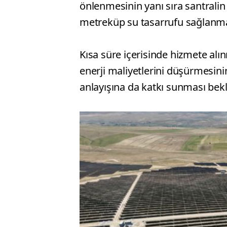
önlenmesinin yanı sıra santral
metreküp su tasarrufu sağlanmas
Kısa süre içerisinde hizmete alın
enerji maliyetlerini düşürmesini
anlayışına da katkı sunması bekl