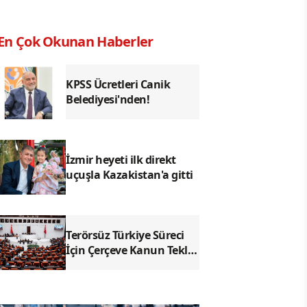
En Çok Okunan Haberler
KPSS Ücretleri Canik
Belediyesi'nden!
İzmir heyeti ilk direkt
uçuşla Kazakistan'a gitti
Terörsüz Türkiye Süreci
İçin Çerçeve Kanun Teklifi
TBMM'ye Sunuldu