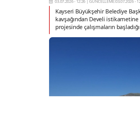
03.07.2026 - 12:26
|
GÜNCELLEME:03.07.2026 - 12
Kayseri Büyükşehir Belediye Başk
kavşağından Develi istikametine u
projesinde çalışmaların başladığın