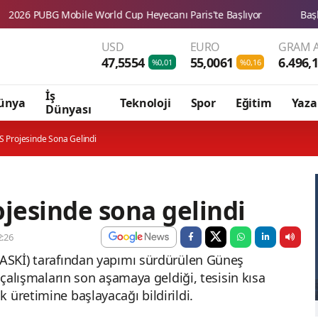
USD
EURO
GRAM A
47,5554
55,0061
6.496,
%0,01
%0,16
İş
ünya
Teknoloji
Spor
Eğitim
Yaza
Dünyası
S Projesinde Sona Gelindi
ojesinde sona gelindi
:26
VASKİ) tarafından yapımı sürdürülen Güneş
e çalışmaların son aşamaya geldiği, tesisin kısa
 üretimine başlayacağı bildirildi.