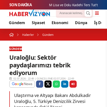
SON DAKİKA
M Lisa ve
Gündem
Siyaset
Ekonomi
Dünya
İş Dün
Haberler
Gündem
GÜNDEM
Uraloğlu: Sektör
paydaşlarımızı tebrik
ediyorum
02.07.2026 - 22:49
|
GÜNCELLEME:02.07.2026 - 22:49
Ulaştırma ve Altyapı Bakanı Abdulkadir
Uraloğlu, 5. Türkiye Denizcilik Zirvesi