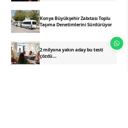
Konya Büyükşehir Zabıtası Toplu
Taşıma Denetimlerini Sürdürüyor
2 milyona yakın aday bu testi
çözdü…
Gündem
Siyaset