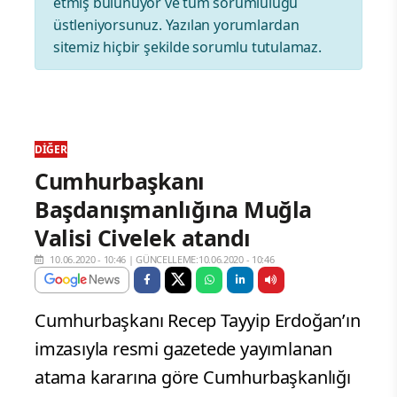
etmiş bulunuyor ve tüm sorumluluğu
üstleniyorsunuz. Yazılan yorumlardan
sitemiz hiçbir şekilde sorumlu tutulamaz.
DIĞER
Cumhurbaşkanı
Başdanışmanlığına Muğla
Valisi Civelek atandı
10.06.2020 - 10:46
|
GÜNCELLEME:10.06.2020 - 10:46
Cumhurbaşkanı Recep Tayyip Erdoğan’ın
imzasıyla resmi gazetede yayımlanan
atama kararına göre Cumhurbaşkanlığı