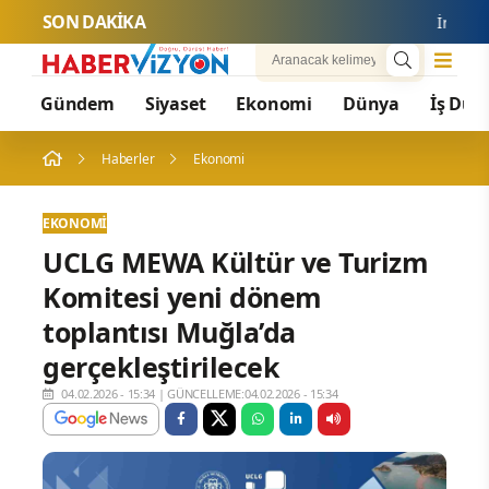
SON DAKİKA
İran'dan H
Gündem
Siyaset
Ekonomi
Dünya
İş Dün
Haberler
Ekonomi
EKONOMI
UCLG MEWA Kültür ve Turizm
Komitesi yeni dönem
toplantısı Muğla’da
gerçekleştirilecek
04.02.2026 - 15:34
|
GÜNCELLEME:04.02.2026 - 15:34