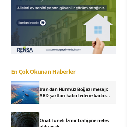
En Çok Okunan Haberler
İran'dan Hürmüz Boğazı mesajı:
ABD şartları kabul edene kadar
abluka sürecek
Onat Tüneli İzmir trafiğine nefes
aldıracak