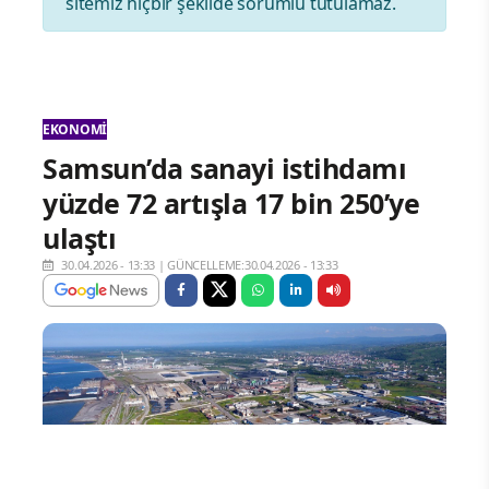
sitemiz hiçbir şekilde sorumlu tutulamaz.
EKONOMI
Samsun’da sanayi istihdamı
yüzde 72 artışla 17 bin 250’ye
ulaştı
30.04.2026 - 13:33
|
GÜNCELLEME:30.04.2026 - 13:33