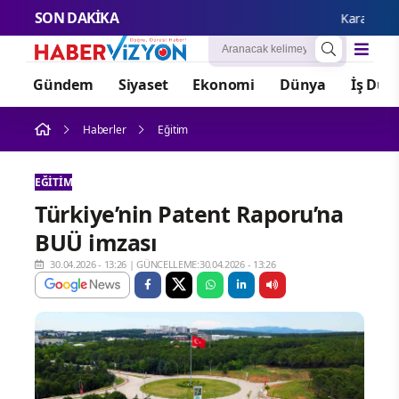
SON DAKİKA
Karamürsel Pla
Gündem
Siyaset
Ekonomi
Dünya
İş Dün
Haberler
Eğitim
EĞITIM
Türkiye’nin Patent Raporu’na
BUÜ imzası
30.04.2026 - 13:26
|
GÜNCELLEME:30.04.2026 - 13:26