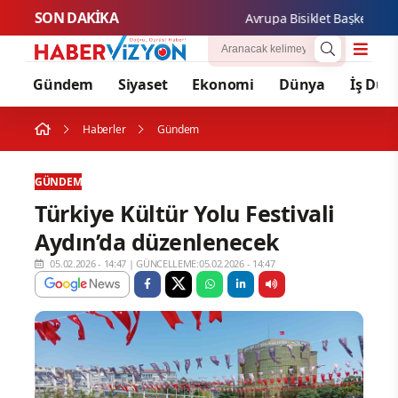
SON DAKİKA
Avrupa Bisiklet Başkenti Kony
Gündem
Siyaset
Ekonomi
Dünya
İş Dün
Haberler
Gündem
GÜNDEM
Türkiye Kültür Yolu Festivali
Aydın’da düzenlenecek
05.02.2026 - 14:47
|
GÜNCELLEME:05.02.2026 - 14:47