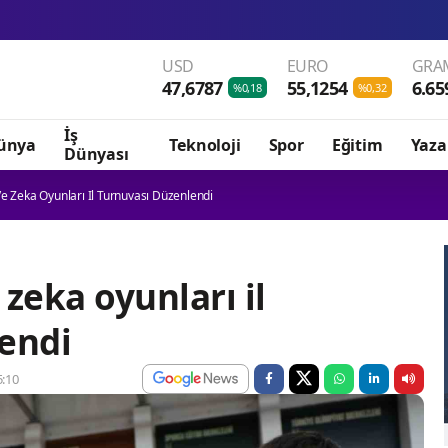
USD
EURO
GRAM
47,6787
55,1254
6.65
%0,18
%0,32
İş
ünya
Teknoloji
Spor
Eğitim
Yaza
Dünyası
 Ve Zeka Oyunları Il Turnuvası Düzenlendi
 zeka oyunları il
endi
:10