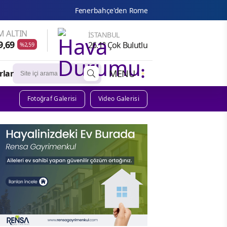
Fenerbahçe'den Romelu Lukaku hamlesi! Transferde prensip anlaşmas
 ALTIN
İSTANBUL
9,69
26.1° Çok Bulutlu
%2,59
MENU
rlar
Fotoğraf Galerisi
Video Galerisi