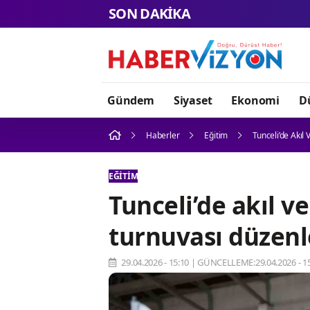
SON DAKİKA
Gündem
Siyaset
Ekonomi
D
Haberler
Eğitim
Tunceli’de Akıl
EĞITIM
Tunceli’de akıl ve
turnuvası düzenl
29.04.2026 - 15:10
|
GÜNCELLEME:29.04.2026 - 15