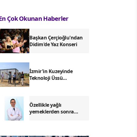
En Çok Okunan Haberler
Başkan Çerçioğlu'ndan
Didim'de Yaz Konseri
İzmir'in Kuzeyinde
Teknoloji Üssü
Yükseliyor: Technocity
İzmir'de İnşaat Süreci
Başladı
Özellikle yağlı
yemeklerden sonra
başlıyorsa, gecikmeyin