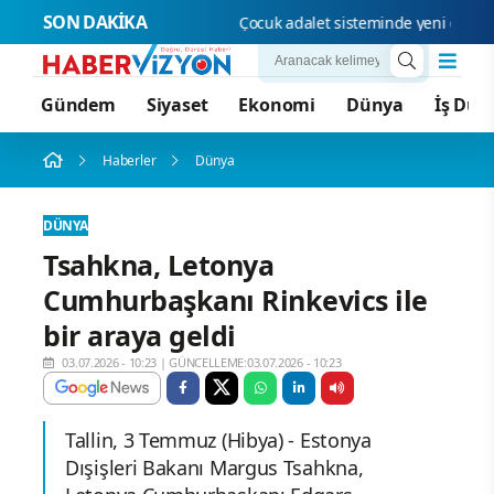
SON DAKİKA
Çocuk 
Gündem
Siyaset
Ekonomi
Dünya
İş Dün
Haberler
Dünya
DÜNYA
Tsahkna, Letonya
Cumhurbaşkanı Rinkevics ile
bir araya geldi
03.07.2026 - 10:23
|
GÜNCELLEME:03.07.2026 - 10:23
Tallin, 3 Temmuz (Hibya) - Estonya
Dışişleri Bakanı Margus Tsahkna,