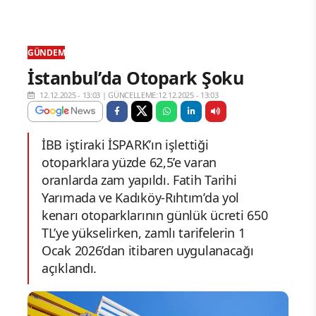
GÜNDEM
İstanbul’da Otopark Şoku
12.12.2025 - 13:03
|
GÜNCELLEME:12.12.2025 - 13:03
İBB iştiraki İSPARK’ın işlettiği
otoparklara yüzde 62,5’e varan
oranlarda zam yapıldı. Fatih Tarihi
Yarımada ve Kadıköy-Rıhtım’da yol
kenarı otoparklarının günlük ücreti 650
TL’ye yükselirken, zamlı tarifelerin 1
Ocak 2026’dan itibaren uygulanacağı
açıklandı.