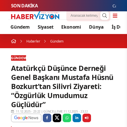
SON DAKİKA
Cansever H
Gündem
Siyaset
Ekonomi
Dünya
İş Dün
Haberler
Gündem
GÜNDEM
Atatürkçü Düşünce Derneği
Genel Başkanı Mustafa Hüsnü
Bozkurt’tan Silivri Ziyareti:
“Özgürlük Umudumuz
Güçlüdür”
11.12.2025 - 23:22
|
GÜNCELLEME:11.12.2025 - 23:22