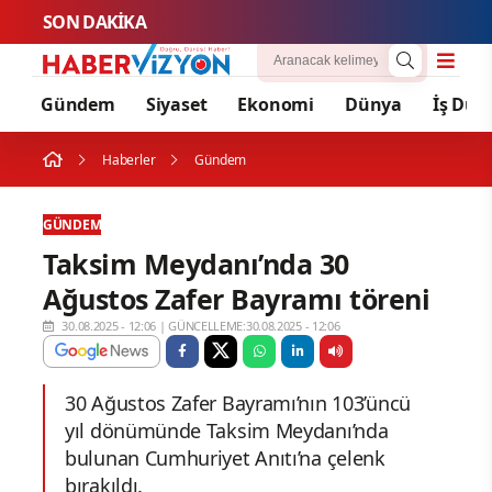
SON DAKİKA
Fenerba
Gündem
Siyaset
Ekonomi
Dünya
İş Dün
Haberler
Gündem
GÜNDEM
Taksim Meydanı’nda 30
Ağustos Zafer Bayramı töreni
30.08.2025 - 12:06
|
GÜNCELLEME:30.08.2025 - 12:06
30 Ağustos Zafer Bayramı’nın 103’üncü
yıl dönümünde Taksim Meydanı’nda
bulunan Cumhuriyet Anıtı’na çelenk
bırakıldı.