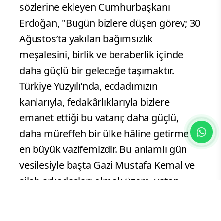
sözlerine ekleyen Cumhurbaşkanı
Erdoğan, "Bugün bizlere düşen görev; 30
Ağustos’ta yakılan bağımsızlık
meşalesini, birlik ve beraberlik içinde
daha güçlü bir geleceğe taşımaktır.
Türkiye Yüzyılı’nda, ecdadımızın
kanlarıyla, fedakârlıklarıyla bizlere
emanet ettiği bu vatanı; daha güçlü,
daha müreffeh bir ülke hâline getirmek,
en büyük vazifemizdir. Bu anlamlı gün
vesilesiyle başta Gazi Mustafa Kemal ve
silah arkadaşları olmak üzere, vatan
uğruna canlarını feda eden aziz
şehitlerimizi rahmetle, kahraman