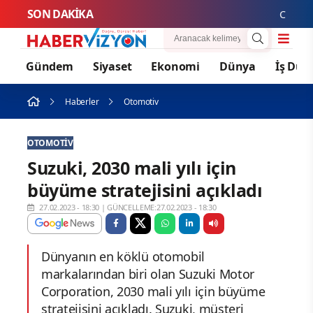
SON DAKİKA
Cansever H
Gündem
Siyaset
Ekonomi
Dünya
İş Dün
Haberler
Otomotiv
OTOMOTIV
Suzuki, 2030 mali yılı için
büyüme stratejisini açıkladı
27.02.2023 - 18:30
|
GÜNCELLEME:27.02.2023 - 18:30
Dünyanın en köklü otomobil
markalarından biri olan Suzuki Motor
Corporation, 2030 mali yılı için büyüme
stratejisini açıkladı. Suzuki, müşteri