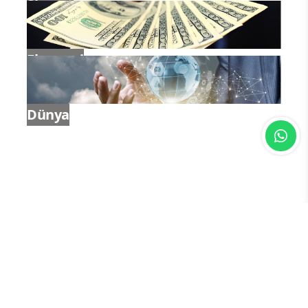
Siyaset
Ekonomi
Dünya
Haber Vizyon, güncel haber akışını tarafsız, hızlı ve
doğrulanmış bilgi ilkeleriyle okura ulaştırmak amacıyla
kurulmuş bağımsız bir dijital medya platformudur.