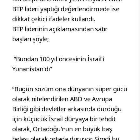
karşılandı”
Kocatepe’de Dağ Başını Duman Almış
marşıyla karşılanan BTP lideri büyük
taarruza ilişkin BTP Genel Başkan
Yardımcısı olan emekli asker Selim
Oktay’ın yaptığı bilgilendirmeyi dinledi.
Kocatepe’deki tarihi yerleri ziyaret eden
BTP lideri yaptığı değerlendirmede ise
dikkat çekici ifadeler kullandı.
BTP liderinin açıklamasından satır
başları şöyle;
“Bundan 100 yıl öncesinin İsrail'i