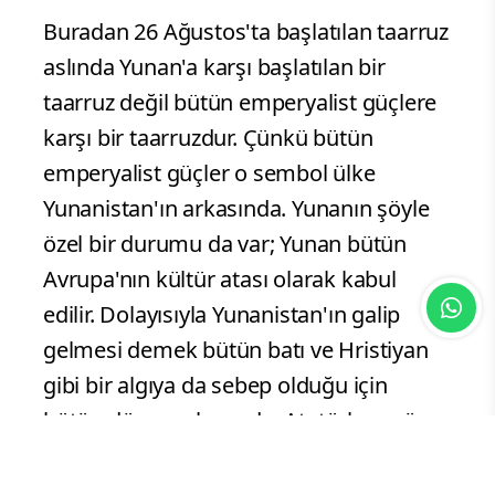
ettikleriyle birlikte Anadolu'nun işgali için
o süper güçlerin maşası olmuş bir
devlet.
“Büyük taarruz bütün emperyalizmin
bağrına bir hançer saplama
operasyonudur”
Buradan 26 Ağustos'ta başlatılan taarruz
aslında Yunan'a karşı başlatılan bir
taarruz değil bütün emperyalist güçlere
karşı bir taarruzdur. Çünkü bütün
emperyalist güçler o sembol ülke
Yunanistan'ın arkasında. Yunanın şöyle