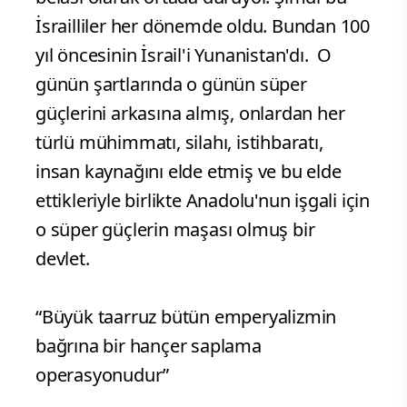
Yunanistan'dı”
“Bugün sözüm ona dünyanın süper gücü
olarak nitelendirilen ABD ve Avrupa
Birliği gibi devletler arkasında durduğu
için küçücük İsrail dünyaya bir tehdit
olarak, Ortadoğu'nun en büyük baş
belası olarak ortada duruyor. Şimdi bu
İsrailliler her dönemde oldu. Bundan 100
yıl öncesinin İsrail'i Yunanistan'dı. O
günün şartlarında o günün süper
güçlerini arkasına almış, onlardan her
türlü mühimmatı, silahı, istihbaratı,
insan kaynağını elde etmiş ve bu elde