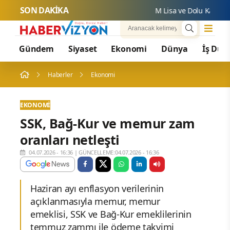
SON DAKİKA
M Lisa ve Dolu Kadehi Ters 
Gündem
Siyaset
Ekonomi
Dünya
İş Dün
Haberler
Ekonomi
EKONOMI
SSK, Bağ-Kur ve memur zam
oranları netleşti
04.07.2026 - 16:36
|
GÜNCELLEME:04.07.2026 - 16:36
Haziran ayı enflasyon verilerinin
açıklanmasıyla memur, memur
emeklisi, SSK ve Bağ-Kur emeklilerinin
temmuz zammı ile ödeme takvimi