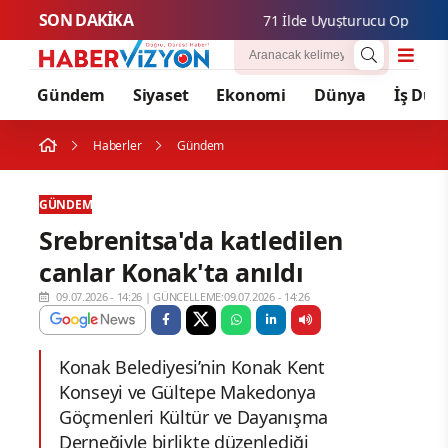
SON DAKİKA
71 İlde Uyuşturucu Operasyonu: 
Gündem
Siyaset
Ekonomi
Dünya
İş Dün
Haberler
Gündem
GÜNDEM
Srebrenitsa'da katledilen
canlar Konak'ta anıldı
09.07.2026 - 14:26
|
GÜNCELLEME:09.07.2026 - 14:26
Konak Belediyesi’nin Konak Kent
Konseyi ve Gültepe Makedonya
Göçmenleri Kültür ve Dayanışma
Derneğiyle birlikte düzenlediği