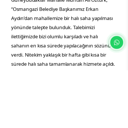
“Osmangazi Belediye Başkanımız Erkan
Aydın’dan mahallemize bir halı saha yapılması
yönünde talepte bulunduk. Talebimizi
ilettiğimizde bizi olumlu karşıladı ve halı
sahanın en kısa sürede yapılacağının sözünü
verdi. Nitekim yaklaşık bir hafta gibi kısa bir
sürede halı saha tamamlanarak hizmete açıldı.
Mahallemizdeki çocuklarımız artık burada
futbol oynayarak spor yapma imkanı buluyor.
Taleplerimizi kısa sürede yerine getirerek
mahallemize bu güzel hizmeti kazandıran
Başkanımız Erkan Aydın’a, mahallem ve şahsım
adına teşekkür ediyorum.” ifadelerini kullandı.