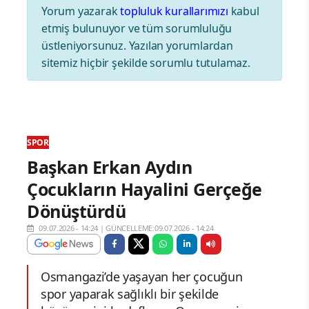
Yorum yazarak
topluluk kurallarımızı
kabul
etmiş bulunuyor ve tüm sorumluluğu
üstleniyorsunuz. Yazılan yorumlardan
sitemiz hiçbir şekilde sorumlu tutulamaz.
SPOR
Başkan Erkan Aydın
Çocukların Hayalini Gerçeğe
Dönüştürdü
09.07.2026 - 14:24
|
GÜNCELLEME:09.07.2026 - 14:24
Osmangazi’de yaşayan her çocuğun
spor yaparak sağlıklı bir şekilde