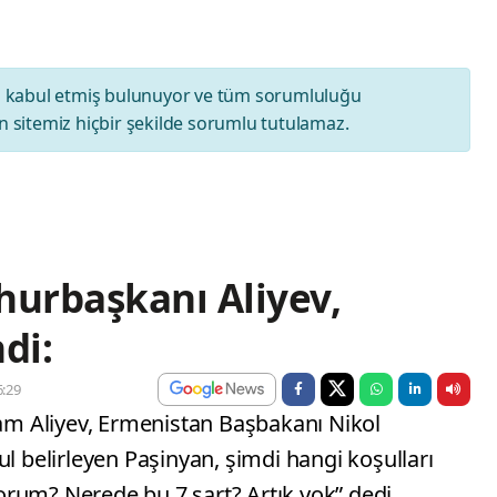
ı
kabul etmiş bulunuyor ve tüm sorumluluğu
 sitemiz hiçbir şekilde sorumlu tutulamaz.
urbaşkanı Aliyev,
di:
:29
m Aliyev, Ermenistan Başbakanı Nikol
ul belirleyen Paşinyan, şimdi hangi koşulları
rum? Nerede bu 7 şart? Artık yok” dedi.