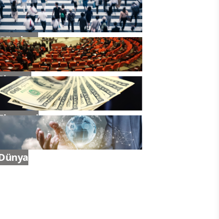
Gündem
Siyaset
Ekonomi
Dünya