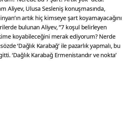
m Aliyev, Ulusa Sesleniş konuşmasında,
nyan’ın artık hiç kimseye şart koyamayacağını
rilerde bulunan Aliyev, ”7 koşul belirleyen
ı kime koyabileceğini merak ediyorum? Nerde
 sözde ‘Dağlık Karabağ’ ile pazarlık yapmalı, bu
tti. ‘Dağlık Karabağ Ermenistandır ve nokta’
şevkle, bir kahraman olarak ilan edildi ve
Karabağ Ermenistan mı? Bunu söylesin. Karabağ
emsilcileri olan onu alkışlayanlar şimdi ya öldü
ar ettiğini kendileri kabul ediyor” diye konuştu.
gösterdik”
ik kentimiz, kalbimiz, ruhumuz – Şuşa’da sözde
 inşa edeceklerini söyledi. O parlamentoya ne