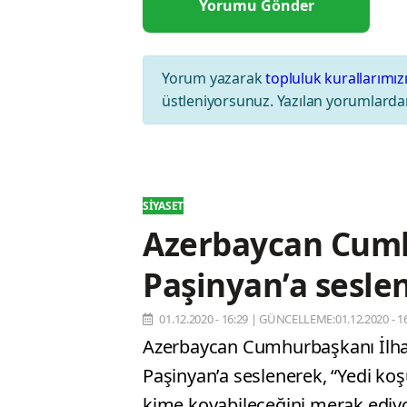
Yorum yazarak
topluluk kurallarımız
üstleniyorsunuz. Yazılan yorumlardan
SIYASET
Azerbaycan Cumh
Paşinyan’a seslen
01.12.2020 - 16:29
|
GÜNCELLEME:01.12.2020 - 16
Azerbaycan Cumhurbaşkanı İlha
Paşinyan’a seslenerek, “Yedi koş
kime koyabileceğini merak ediyo