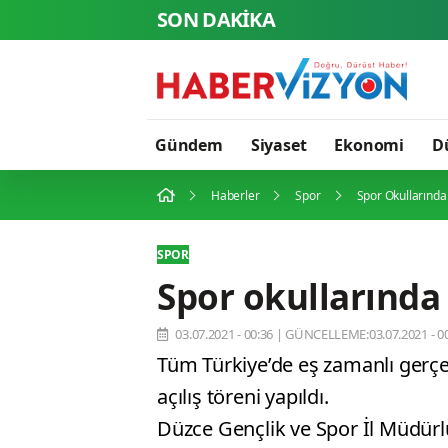
SON DAKİKA
Cansev
Gündem
Siyaset
Ekonomi
D
Haberler
Spor
Spor Okullarınd
SPOR
Spor okullarında
03.07.2021 - 00:36
|
GÜNCELLEME:03.07.2021 - 00
Tüm Türkiye’de eş zamanlı gerçe
açılış töreni yapıldı.
Düzce Gençlik ve Spor İl Müdürlü