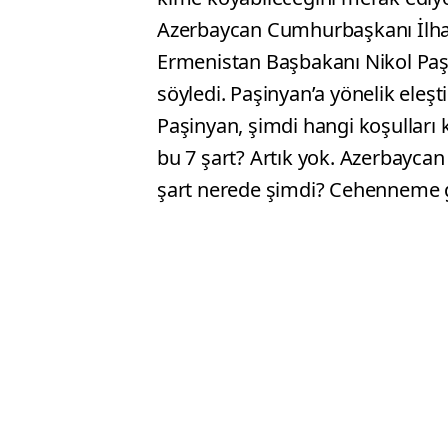
Azerbaycan Cumhurbaşkanı İlha
Ermenistan Başbakanı Nikol Paşi
söyledi. Paşinyan’a yönelik eleşti
Paşinyan, şimdi hangi koşullar
bu 7 şart? Artık yok. Azerbaycan
şart nerede şimdi? Cehenneme gi
dediğinde Hankendi’de büyük bir 
herkes onu alkışladı. Ne oldu? 
Azerbaycan’dır! O suç rejiminin t
ya da kaçtı. 10 binden askerin fir
“Gururlu bir millet olduğumuzu 
Aliyev, ”Şuşa’da – tarihimiz, ant
‘Dağlık Karabağ’ parlamentosunu