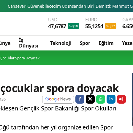
er 'Güvenebileceğim Üç İnsandan Biri' Demişti: Mahmut Görgen'den 
USD
EURO
GRAM
47,6787
55,1254
6.65
%0,18
%0,32
İş
ünya
Teknoloji
Spor
Eğitim
Yaza
Dünyası
a Çocuklar Spora Doyacak
 çocuklar spora doyacak
:36
kleşen Gençlik Spor Bakanlığı Spor Okulları
ğü tarafından her yıl organize edilen Spor