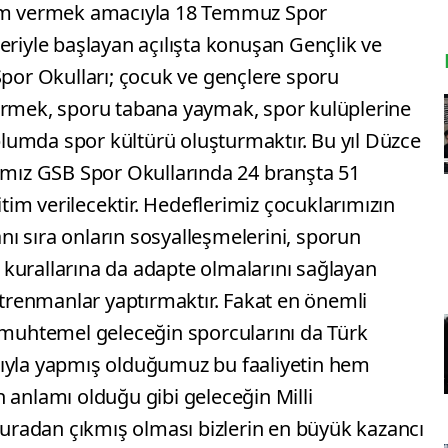
tim vermek amacıyla 18 Temmuz Spor
eriyle başlayan açılışta konuşan Gençlik ve
Spor Okulları; çocuk ve gençlere sporu
irmek, sporu tabana yaymak, spor kulüplerine
umda spor kültürü oluşturmaktır. Bu yıl Düzce
ğımız GSB Spor Okullarında 24 branşta 51
im verilecektir. Hedeflerimiz çocuklarımızın
yanı sıra onların sosyalleşmelerini, sporun
er kurallarına da adapte olmalarını sağlayan
antrenmanlar yaptırmaktır. Fakat en önemli
ı muhtemel geleceğin sporcularını da Türk
sıyla yapmış olduğumuz bu faaliyetin hem
 anlamı olduğu gibi geleceğin Milli
 buradan çıkmış olması bizlerin en büyük kazancı