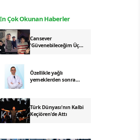
En Çok Okunan Haberler
Cansever
'Güvenebileceğim Üç
İnsandan Biri' Demişti:
Mahmut Görgen'den
Cansever'e Duygusal
Veda
Özellikle yağlı
yemeklerden sonra
başlıyorsa, gecikmeyin
Türk Dünyası'nın Kalbi
Keçiören'de Attı