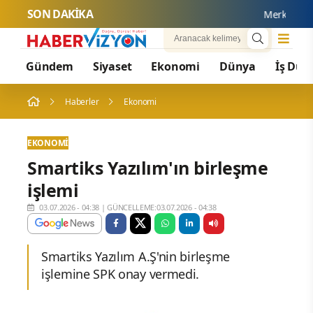
SON DAKİKA
Merkezi Yöne
Gündem
Siyaset
Ekonomi
Dünya
İş Dün
Haberler
Ekonomi
EKONOMI
Smartiks Yazılım'ın birleşme
işlemi
03.07.2026 - 04:38
|
GÜNCELLEME:03.07.2026 - 04:38
Smartiks Yazılım A.Ş'nin birleşme
işlemine SPK onay vermedi.