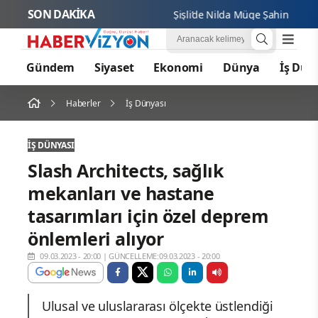
SON DAKİKA
Şişli’de Nilda Müge Şahin cinayeti: 
Gündem
Siyaset
Ekonomi
Dünya
İş Dün
Haberler
İş Dünyası
İŞ DÜNYASI
Slash Architects, sağlık
mekanları ve hastane
tasarımları için özel deprem
önlemleri alıyor
09.03.2023 - 20:00
|
GÜNCELLEME:09.03.2023 - 20:00
Ulusal ve uluslararası ölçekte üstlendiği