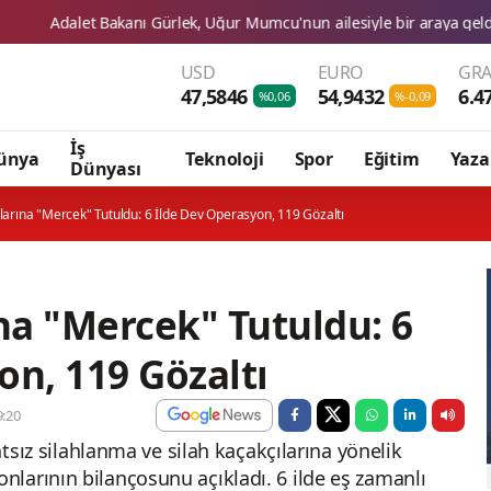
kanı Gürlek, Uğur Mumcu'nun ailesiyle bir araya geldi
Ata Yat
USD
EURO
GRA
47,5846
54,9432
6.4
%0,06
%-0,09
İş
ünya
Teknoloji
Spor
Eğitim
Yaza
Dünyası
ılarına "Mercek" Tutuldu: 6 İlde Dev Operasyon, 119 Gözaltı
na "Mercek" Tutuldu: 6
on, 119 Gözaltı
:20
satsız silahlanma ve silah kaçakçılarına yönelik
larının bilançosunu açıkladı. 6 ilde eş zamanlı