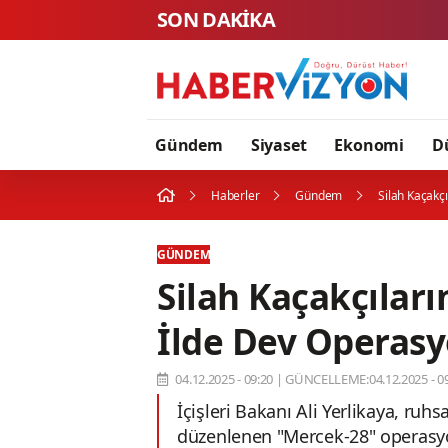
SON DAKİKA
Adalet Ba
Gündem
Siyaset
Ekonomi
D
Haberler
Gündem
Silah Kaçakç
GÜNDEM
Silah Kaçakçıları
İlde Dev Operasy
04.12.2025 - 09:20
|
GÜNCELLEME:04.12.2025 - 09
İçişleri Bakanı Ali Yerlikaya, ruh
düzenlenen "Mercek-28" operasyon