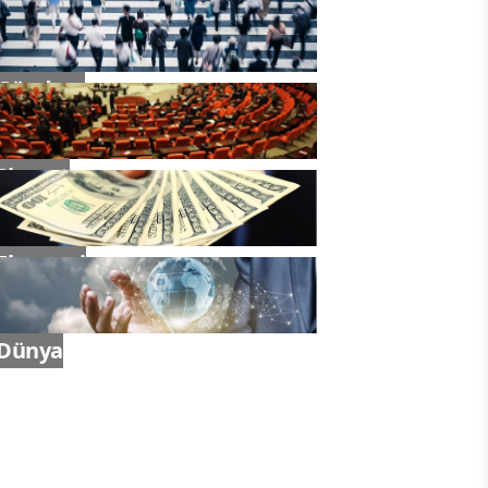
Gündem
Siyaset
Ekonomi
Dünya