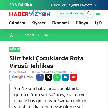
SON DAKİKA
Canseve
Gündem
Siyaset
Ekonomi
Dünya
İş Dün
Haberler
Sağlık
SAĞLIK
Siirt’teki Çocuklarda Rota
Virüsü Tehlikesi
09.03.2023 - 11:15
|
GÜNCELLEME:09.03.2023 - 11:15
Siirt’te son haftalarda çocuklarda
görülen “rota virüsü” ateş, kusma ve
ishalle baş gösteriyor. Uzman doktor,
virüste dikkat edilmezse ölüme yol