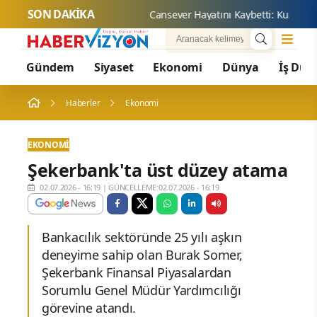
SON DAKİKA
Canseve
Gündem
Siyaset
Ekonomi
Dünya
İş Dün
Haberler
Ekonomi
EKONOMI
Şekerbank'ta üst düzey atama
02.07.2026 - 16:19
|
GÜNCELLEME:02.07.2026 - 16:19
Bankacılık sektöründe 25 yılı aşkın
deneyime sahip olan Burak Somer,
Şekerbank Finansal Piyasalardan
Sorumlu Genel Müdür Yardımcılığı
görevine atandı.