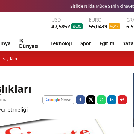
Şişli’de Nilda Müge Şahin cinayeti: Silahlı saldırı
USD
EURO
GR
47,5852
55,0439
6.5
%0,06
%0,14
İş
ünya
Teknoloji
Spor
Eğitim
Yaza
Dünyası
 Başlıkları
lıkları
:04
 Yönetmeliği