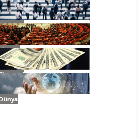
Gündem
Siyaset
Ekonomi
Dünya