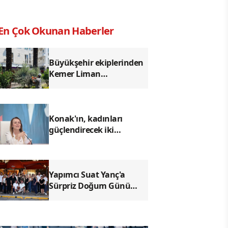
En Çok Okunan Haberler
Büyükşehir ekiplerinden
Kemer Liman
Caddesi'nde çalışma
Konak'ın, kadınları
güçlendirecek iki
projesine uluslararası
hibe
Yapımcı Suat Yanç'a
Sürpriz Doğum Günü
Kutlaması!