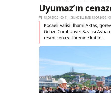
Uyumaz’ın cenaze
18.06.2026 - 00:11
|
GÜNCELLEME:18.06.2026 - 00
Kocaeli Valisi İlhami Aktaş, göre
Gebze Cumhuriyet Savcısı Ayhan 
resmi cenaze törenine katıldı.