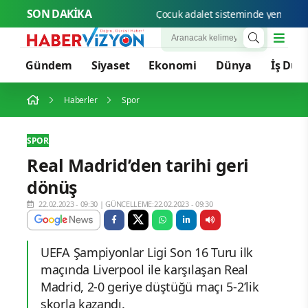
SON DAKİKA
Çocuk adalet sisteminde yeni dönem:
Gündem
Siyaset
Ekonomi
Dünya
İş Dün
Haberler
Spor
SPOR
Real Madrid’den tarihi geri
dönüş
22.02.2023 - 09:30
|
GÜNCELLEME:22.02.2023 - 09:30
UEFA Şampiyonlar Ligi Son 16 Turu ilk
maçında Liverpool ile karşılaşan Real
Madrid, 2-0 geriye düştüğü maçı 5-2’lik
skorla kazandı.