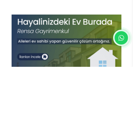
En Çok Okunan Haberler
Bosch Home Comfort Group'tan
İleri Teknoloji Hava Temizleme