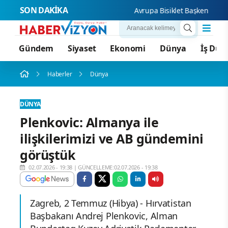
SON DAKİKA
Avrupa Bisiklet Başkenti Konya'd
Gündem
Siyaset
Ekonomi
Dünya
İş Dün
Haberler
Dünya
DÜNYA
Plenkovic: Almanya ile
ilişkilerimizi ve AB gündemini
görüştük
02.07.2026 - 19:38
|
GÜNCELLEME:02.07.2026 - 19:38
Zagreb, 2 Temmuz (Hibya) - Hırvatistan
Başbakanı Andrej Plenkovic, Alman