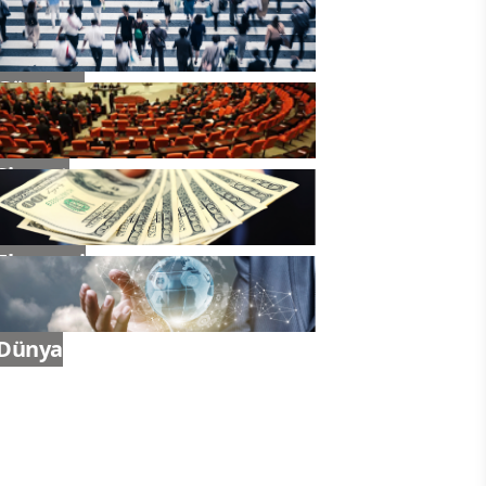
Gündem
Siyaset
Ekonomi
Dünya