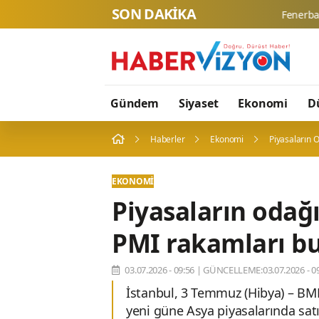
SON DAKİKA
Gündem
Siyaset
Ekonomi
D
Haberler
Ekonomi
Piyasaların 
EKONOMI
Piyasaların odağı
PMI rakamları b
03.07.2026 - 09:56
|
GÜNCELLEME:03.07.2026 - 09
İstanbul, 3 Temmuz (Hibya) – BMD
yeni güne Asya piyasalarında satıc