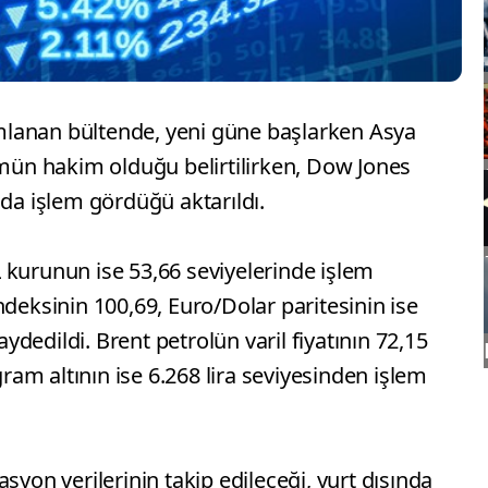
lanan bültende, yeni güne başlarken Asya
ümün hakim olduğu belirtilirken, Dow Jones
ıda işlem gördüğü aktarıldı.
 kurunun ise 53,66 seviyelerinde işlem
ndeksinin 100,69, Euro/Dolar paritesinin ise
dedildi. Brent petrolün varil fiyatının 72,15
gram altının ise 6.268 lira seviyesinden işlem
syon verilerinin takip edileceği, yurt dışında