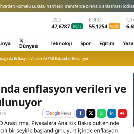
USD
EURO
GR
47,6787
55,1254
6.6
%0,18
%0,32
İş
ünya
Teknoloji
Spor
Eğitim
Yaza
Dünyası
Odağında Enflasyon Verileri Ve PMI Rakamları Bulunuyor
nda enflasyon verileri ve
ulunuyor
:56
 Araştırma, Piyasalara Analitik Bakış bülteninde
ılı bir seyirle başlandığını, yurt içinde enflasyon