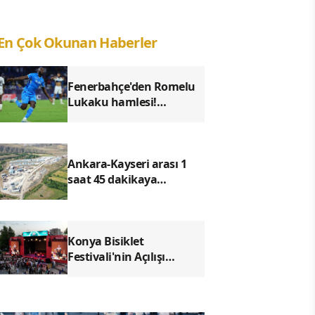
En Çok Okunan Haberler
Fenerbahçe'den Romelu
Lukaku hamlesi!
Transferde prensip
anlaşması iddiası
Ankara-Kayseri arası 1
saat 45 dakikaya
düşecek! YHT projesinde
son durum
Konya Bisiklet
Festivali'nin Açılışı
Coşkuyla Gerçekleşti