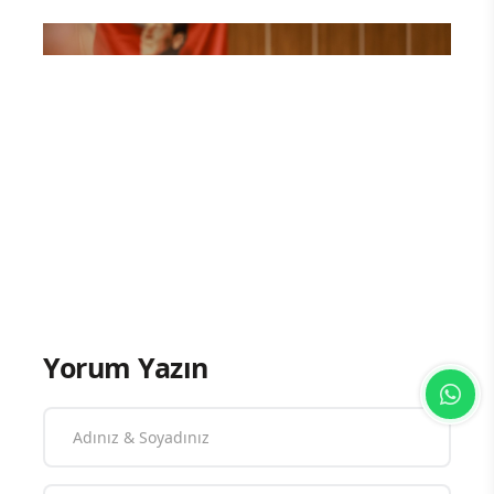
zeka ve dijital uygulamalar gibi
konularda eğitim verilecek.