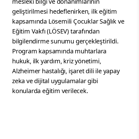
Muhtarlar Birliği Derneği iş birliğinde
hayata geçirilen Bodrum Mahalle
Akademisi tanıtıldı.
Haziran 2026-Haziran 2027 dönemini
kapsayan programla muhtarların
mesleki bilgi ve donanımlarının
geliştirilmesi hedeflenirken, ilk eğitim
kapsamında Lösemili Çocuklar Sağlık ve
Eğitim Vakfı (LÖSEV) tarafından
bilgilendirme sunumu gerçekleştirildi.
Program kapsamında muhtarlara
hukuk, ilk yardım, kriz yönetimi,
Alzheimer hastalığı, işaret dili ile yapay