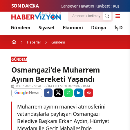
SON DAKİKA
Cansever
Gündem
Siyaset
Ekonomi
Dünya
İş Dün
Haberler
Gündem
GÜNDEM
Osmangazi'de Muharrem
Ayının Bereketi Yaşandı
03.07.2026 - 10:44
|
GÜNCELLEME:03.07.2026 - 10:44
Muharrem ayının manevi atmosferini
vatandaşlarla paylaşan Osmangazi
Belediye Başkanı Erkan Aydın, Hürriyet
Meydanı ile Geçit Mahallesi’nde