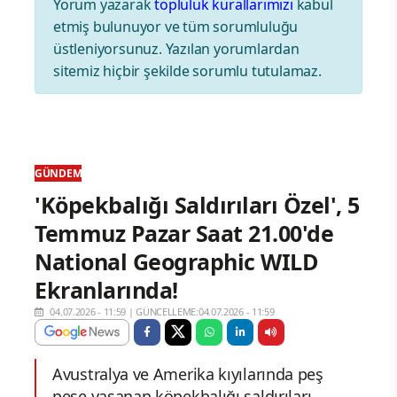
Yorum yazarak
topluluk kurallarımızı
kabul
etmiş bulunuyor ve tüm sorumluluğu
üstleniyorsunuz. Yazılan yorumlardan
sitemiz hiçbir şekilde sorumlu tutulamaz.
GÜNDEM
'Köpekbalığı Saldırıları Özel', 5
Temmuz Pazar Saat 21.00'de
National Geographic WILD
Ekranlarında!
04.07.2026 - 11:59
|
GÜNCELLEME:04.07.2026 - 11:59
Avustralya ve Amerika kıyılarında peş
peşe yaşanan köpekbalığı saldırıları,