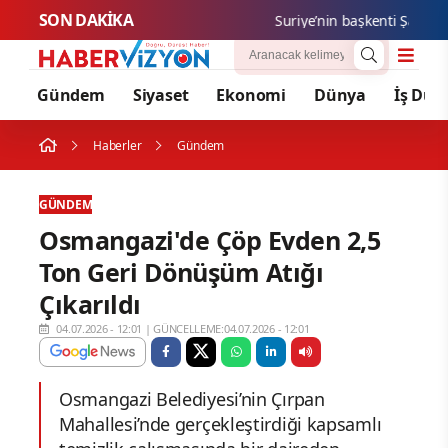
SON DAKİKA
Suriye’nin başkenti Şam’da yol
Gündem
Siyaset
Ekonomi
Dünya
İş Dün
Haberler
Gündem
GÜNDEM
Osmangazi'de Çöp Evden 2,5
Ton Geri Dönüşüm Atığı
Çıkarıldı
04.07.2026 - 12:01
|
GÜNCELLEME:04.07.2026 - 12:01
Osmangazi Belediyesi’nin Çırpan
Mahallesi’nde gerçekleştirdiği kapsamlı