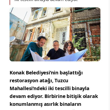
Konak Belediyesi’nin başlattığı
restorasyon atağı, Tuzcu
Mahallesi’ndeki iki tescilli binayla
devam ediyor. Birbirine bitişik olarak
konumlanmış asırlık binaların