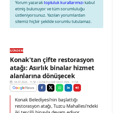
Yorum yazarak
topluluk kurallarımızı
kabul
etmiş bulunuyor ve tüm sorumluluğu
üstleniyorsunuz. Yazılan yorumlardan
sitemiz hiçbir şekilde sorumlu tutulamaz.
GÜNDEM
Konak'tan çifte restorasyon
atağı: Asırlık binalar hizmet
alanlarına dönüşecek
04.07.2026 - 11:58
|
GÜNCELLEME:04.07.2026 - 11:58
Konak Belediyesi’nin başlattığı
restorasyon atağı, Tuzcu Mahallesi’ndeki
iki tescilli binayla devam ediyor.