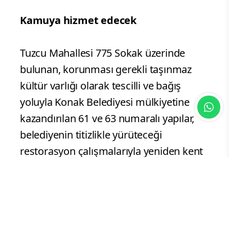
Kamuya hizmet edecek
Tuzcu Mahallesi 775 Sokak üzerinde
bulunan, korunması gerekli taşınmaz
kültür varlığı olarak tescilli ve bağış
yoluyla Konak Belediyesi mülkiyetine
kazandırılan 61 ve 63 numaralı yapılar,
belediyenin titizlikle yürüteceği
restorasyon çalışmalarıyla yeniden kent
yaşamına kazandırılacak. Özgün mimari
özellikleri korunarak restore edilecek
olan 20. yüzyıl başlarına tarihlenen,
bitişik nizamdaki bu yapılar; kentin