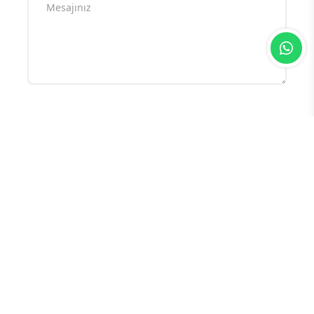
Yorum yazarak
topluluk kurallarımızı
kabul
etmiş bulunuyor ve tüm sorumluluğu
üstleniyorsunuz. Yazılan yorumlardan
sitemiz hiçbir şekilde sorumlu tutulamaz.