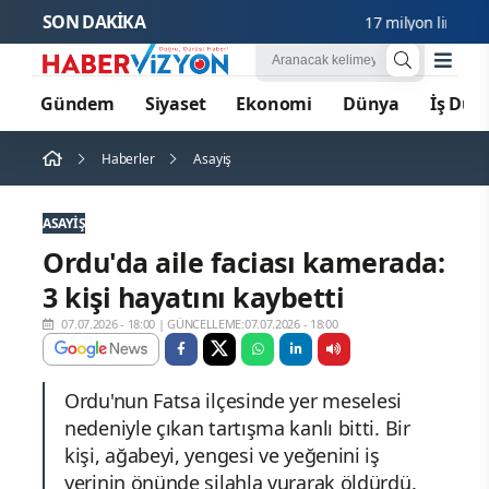
SON DAKİKA
17 milyon liralık arsa
Gündem
Siyaset
Ekonomi
Dünya
İş Dün
Haberler
Asayiş
ASAYIŞ
Ordu'da aile faciası kamerada:
3 kişi hayatını kaybetti
07.07.2026 - 18:00
|
GÜNCELLEME:07.07.2026 - 18:00
Ordu'nun Fatsa ilçesinde yer meselesi
nedeniyle çıkan tartışma kanlı bitti. Bir
kişi, ağabeyi, yengesi ve yeğenini iş
yerinin önünde silahla vurarak öldürdü.