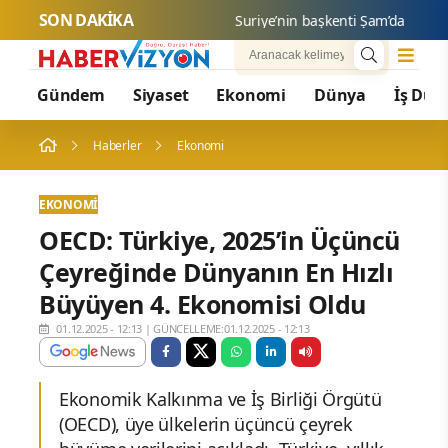
SON DAKİKA
Suriye’nin başkenti Şam’da yolcu otob
Gündem
Siyaset
Ekonomi
Dünya
İş Dün
Haberler
Ekonomi
EKONOMI
OECD: Türkiye, 2025’in Üçüncü
Çeyreğinde Dünyanın En Hızlı
Büyüyen 4. Ekonomisi Oldu
01.12.2025 - 12:13
|
GÜNCELLEME:01.12.2025 - 12:13
Ekonomik Kalkınma ve İş Birliği Örgütü
(OECD), üye ülkelerin üçüncü çeyrek