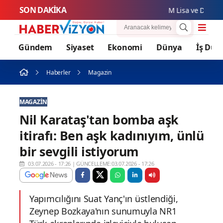
SON DAKİKA
M Lisa ve Dolu Kadehi 
Gündem
Siyaset
Ekonomi
Dünya
İş Dün
Haberler
Magazin
MAGAZIN
Nil Karataş'tan bomba aşk
itirafı: Ben aşk kadınıyım, ünlü
bir sevgili istiyorum
03.07.2026 - 17:26
|
GÜNCELLEME:03.07.2026 - 17:26
Yapımcılığını Suat Yanç'ın üstlendiği,
Zeynep Bozkaya'nın sunumuyla NR1