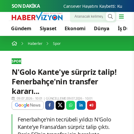
SON DAKİKA
Canseve
Gündem
Siyaset
Ekonomi
Dünya
İş Dün
Haberler
Spor
SPOR
N'Golo Kante'ye sürpriz talip!
Fenerbahçe'nin transfer
kararı...
09.07.2026 - 10:01
|
GÜNCELLEME:09.07.2026 - 10:01
Fenerbahçe'nin tecrübeli yıldızı N'Golo
Kante'ye Fransa'dan sürpriz talip çıktı.