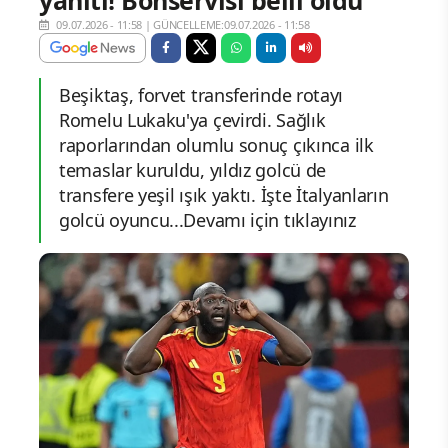
yanıtı! Bonservisi belli oldu
09.07.2026 - 11:58
|
GÜNCELLEME:09.07.2026 - 11:58
Beşiktaş, forvet transferinde rotayı
Romelu Lukaku'ya çevirdi. Sağlık
raporlarından olumlu sonuç çıkınca ilk
temaslar kuruldu, yıldız golcü de
transfere yeşil ışık yaktı. İşte İtalyanların
golcü oyuncu...Devamı için tıklayınız