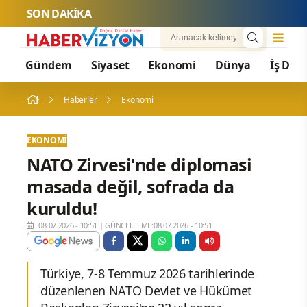
SON DAKİKA
Cansever H
Gündem
Siyaset
Ekonomi
Dünya
İş Dün
Haberler
Ekonomi
EKONOMI
NATO Zirvesi'nde diplomasi
masada değil, sofrada da
kuruldu!
08.07.2026 - 10:51
|
GÜNCELLEME:08.07.2026 - 10:51
Türkiye, 7-8 Temmuz 2026 tarihlerinde
düzenlenen NATO Devlet ve Hükümet