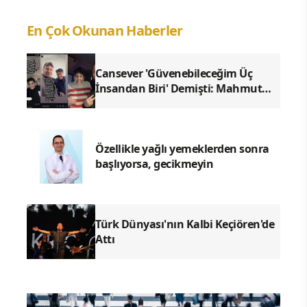
En Çok Okunan Haberler
Cansever 'Güvenebileceğim Üç
İnsandan Biri' Demişti: Mahmut
Görgen'den Cansever'e Duygusal
Veda
Özellikle yağlı yemeklerden sonra
başlıyorsa, gecikmeyin
Türk Dünyası'nın Kalbi Keçiören'de
Attı