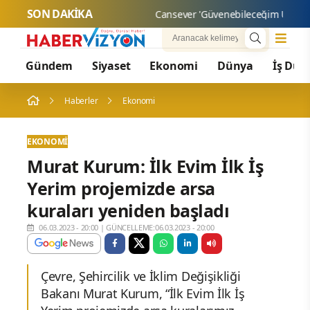
SON DAKİKA
Cansever 'Güvenebileceğim Üç İnsa
Gündem
Siyaset
Ekonomi
Dünya
İş Dün
Haberler
Ekonomi
EKONOMI
Murat Kurum: İlk Evim İlk İş
Yerim projemizde arsa
kuraları yeniden başladı
06.03.2023 - 20:00
|
GÜNCELLEME:06.03.2023 - 20:00
Çevre, Şehircilik ve İklim Değişikliği
Bakanı Murat Kurum, “İlk Evim İlk İş